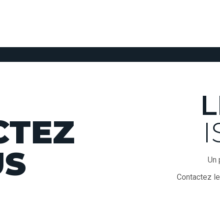
L
CTEZ
I
US
Un 
Contactez le