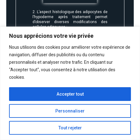
2. L’aspect histologique des adipocytes de
l’hypoderme après traitement permet
d’observer diverses modifications des
cellules adipeuses :
Forme et Perméabilité de la membrane. On
Nous apprécions votre vie privée
peut appeler cela
lipolyse non-invasive
.
Nous utilisons des cookies pour améliorer votre expérience de
navigation, diffuser des publicités ou du contenu
personnalisés et analyser notre trafic. En cliquant sur
"Accepter tout", vous consentez à notre utilisation des
cookies.
3. Les fibres de collagène raccourcissent
et s’épaississent, pour une peau plus
ferme et plus lisse. Toute
la structure
fibrillaire collagénique se renforce et
Accepter tout
créée un véritable lien et un maintien de
l’ensemble du tissu conjonctif.
Personnaliser
Tout rejeter